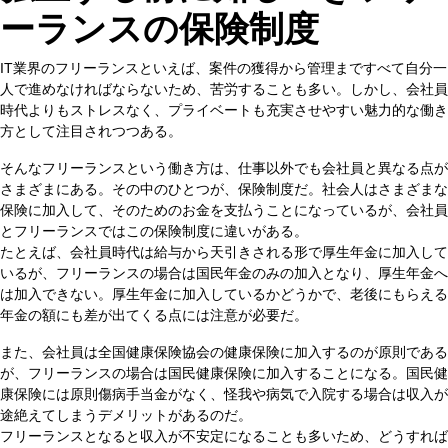
ーランスの保険制度
IT業界のフリーランスといえば、案件の獲得から管理まですべて自分一
人で進めなければならないため、苦労することも多い。しかし、会社員
時代よりもストレスなく、プライベートも充実させやすい魅力的な働き
方として注目されつつある。
そんなフリーランスという働き方は、仕事以外でも会社員と異なる点が
さまざまにある。その中のひとつが、保険制度だ。社会人はさまざまな
保険に加入して、そのためのお金を支払うことになっているが、会社員
とフリーランスではこの保険制度に違いがある。
たとえば、会社員時代は給与から天引きされる形で厚生年金に加入して
いるが、フリーランスの場合は国民年金のみの加入となり、厚生年金へ
は加入できない。厚生年金に加入しているかどうかで、老後にもらえる
年金の額にも差が出てくる点には注意が必要だ。
また、会社員は全国健康保険協会の健康保険に加入するのが原則である
が、フリーランスの場合は国民健康保険に加入することになる。国民健
康保険には原則傷病手当金がなく、怪我や病気で入院する場合は収入が
途絶えてしまうデメリットがあるのだ。
フリーランスとなると収入が不安定になることも多いため、どうすれば