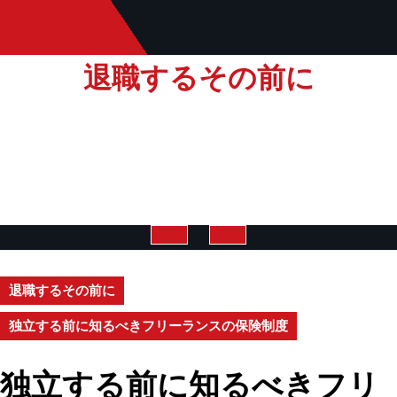
Skip
to
content
退職するその前に
Open
退職するその前に
Button
独立する前に知るべきフリーランスの保険制度
独立する前に知るべきフリ