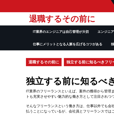
Skip
to
content
退職するその前に
IT業界のエンジニアは自己管理が大切
エンジニア
仕事にメリットとなる人脈を広げるコツがある
退職するその前に
独立する前に知るべきフリ
独立する前に知るべ
IT業界のフリーランスといえば、案件の獲得から管理
トも充実させやすい魅力的な働き方として注目されつ
そんなフリーランスという働き方は、仕事以外でも会
払うことになっているが、会社員とフリーランスでは