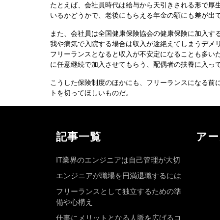
たとえば、会社員時代は給与から天引きされる形で厚
いるかどうかで、老後にもらえる年金の額にも差が出
また、会社員は全国健康保険協会の健康保険に加入す
我や病気で入院する場合は収入が途絶えてしまうデメ
フリーランスとなると収入が不安定になることも多い
に任意継続で加入させてもらう、配偶者の扶養に入っ
こうした保険制度のほかにも、フリーランスになる前
トを切ってほしいものだ。
記事一覧
アー
IT業界のエンジニアは自己管理が大切
エンジニアが職場を円満退職するには
フリーランスとして独立するための準
備や心構え
仕事にメリットとなる人脈を広げるコ