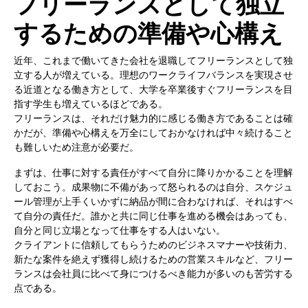
フリーランスとして独立
するための準備や心構え
近年、これまで働いてきた会社を退職してフリーランスとして独
立する人が増えている。理想のワークライフバランスを実現させ
る近道となる働き方として、大学を卒業後すぐフリーランスを目
指す学生も増えているほどである。
フリーランスは、それだけ魅力的に感じる働き方であることは確
かだが、準備や心構えを万全にしておかなければ中々続けること
も難しいため注意が必要だ。
まずは、仕事に対する責任がすべて自分に降りかかることを理解
しておこう。成果物に不備があって怒られるのは自分、スケジュ
ール管理が上手くいかずに納品が間に合わなければ、それはすべ
て自分の責任だ。誰かと共に同じ仕事を進める機会はあっても、
自分と同じ立場となって仕事をする人はいない。
クライアントに信頼してもらうためのビジネスマナーや技術力、
新たな案件を絶えず獲得し続けるための営業スキルなど、フリー
ランスは会社員に比べて身につけるべき能力が多いのも苦労する
点である。