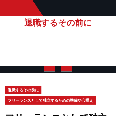
Skip
to
content
退職するその前に
Open
Button
退職するその前に
フリーランスとして独立するための準備や心構え